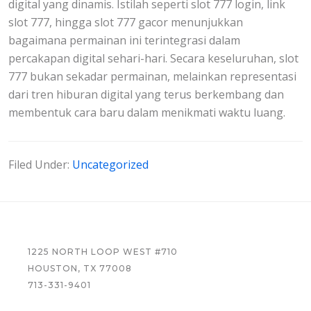
digital yang dinamis. Istilah seperti slot 777 login, link
slot 777, hingga slot 777 gacor menunjukkan
bagaimana permainan ini terintegrasi dalam
percakapan digital sehari-hari. Secara keseluruhan, slot
777 bukan sekadar permainan, melainkan representasi
dari tren hiburan digital yang terus berkembang dan
membentuk cara baru dalam menikmati waktu luang.
Filed Under:
Uncategorized
FOOTER
1225 NORTH LOOP WEST #710
HOUSTON, TX 77008
713-331-9401