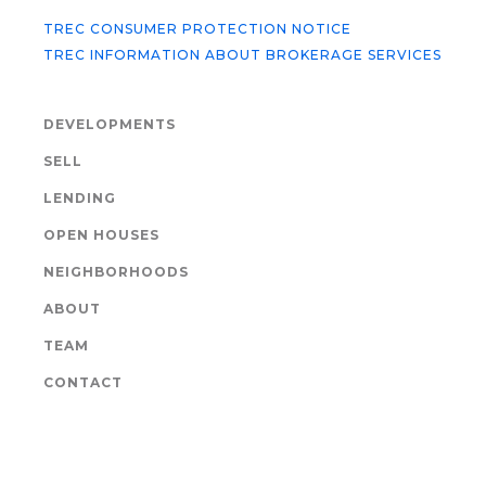
TREC CONSUMER PROTECTION NOTICE
TREC INFORMATION ABOUT BROKERAGE SERVICES
DEVELOPMENTS
SELL
LENDING
OPEN HOUSES
NEIGHBORHOODS
ABOUT
TEAM
CONTACT