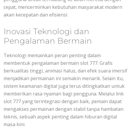
cepat, mencerminkan kebutuhan masyarakat modern
akan kecepatan dan efisiensi.
Inovasi Teknologi dan
Pengalaman Bermain
Teknologi memainkan peran penting dalam
membentuk pengalaman bermain slot 777. Grafis
berkualitas tinggi, animasi halus, dan efek suara imersif
menjadikan permainan ini semakin menarik. Selain itu,
sistem keamanan digital juga terus ditingkatkan untuk
memberikan rasa nyaman bagi pengguna. Melalui link
slot 777 yang terintegrasi dengan baik, pemain dapat
mengakses permainan dengan stabil tanpa hambatan
teknis, sebuah aspek penting dalam hiburan digital
masa kini.