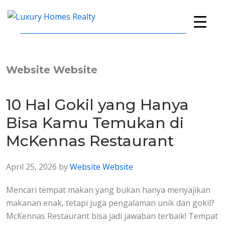
Skip
Skip
Skip
to
to
to
Luxury
A
primary
main
footer
Homes
Full-
navigation
content
Realty
Service
Real
Website Website
Estate
Company
10 Hal Gokil yang Hanya
Bisa Kamu Temukan di
McKennas Restaurant
April 25, 2026
by
Website Website
Mencari tempat makan yang bukan hanya menyajikan
makanan enak, tetapi juga pengalaman unik dan gokil?
McKennas Restaurant bisa jadi jawaban terbaik! Tempat