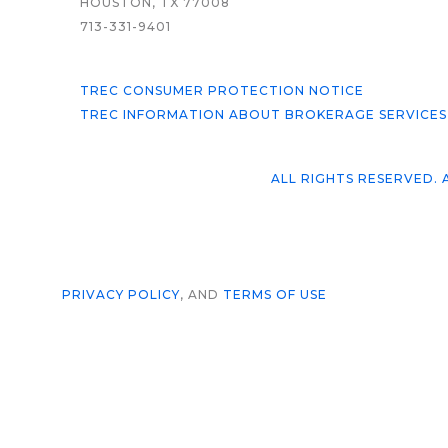
HOUSTON, TX 77008
713-331-9401
TREC CONSUMER PROTECTION NOTICE
TREC INFORMATION ABOUT BROKERAGE SERVICES
ALL RIGHTS RESERVED.
PRIVACY POLICY
, AND
TERMS OF USE