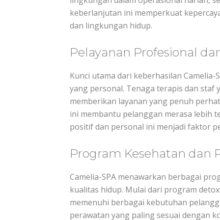
lingkungan dalam operasional harian, s
keberlanjutan ini memperkuat kepercay
dan lingkungan hidup.
Pelayanan Profesional d
Kunci utama dari keberhasilan Camelia-
yang personal. Tenaga terapis dan staf
memberikan layanan yang penuh perhat
ini membantu pelanggan merasa lebih t
positif dan personal ini menjadi fakto
Program Kesehatan dan P
Camelia-SPA menawarkan berbagai prog
kualitas hidup. Mulai dari program deto
memenuhi berbagai kebutuhan pelangga
perawatan yang paling sesuai dengan ko