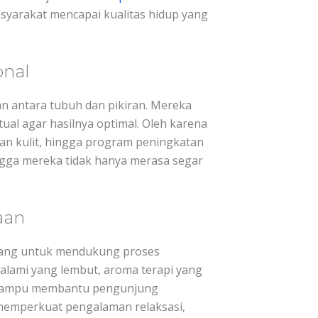
asyarakat mencapai kualitas hidup yang
onal
n antara tubuh dan pikiran. Mereka
al agar hasilnya optimal. Oleh karena
atan kulit, hingga program peningkatan
ngga mereka tidak hanya merasa segar
aan
ancang untuk mendukung proses
lami yang lembut, aroma terapi yang
a mampu membantu pengunjung
 memperkuat pengalaman relaksasi,