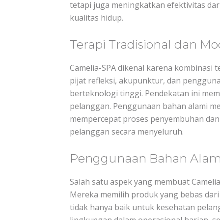
tetapi juga meningkatkan efektivitas d
kualitas hidup.
Terapi Tradisional dan Mo
Camelia-SPA dikenal karena kombinasi 
pijat refleksi, akupunktur, dan penggun
berteknologi tinggi. Pendekatan ini me
pelanggan. Penggunaan bahan alami mem
mempercepat proses penyembuhan dan me
pelanggan secara menyeluruh.
Penggunaan Bahan Alam
Salah satu aspek yang membuat Cameli
Mereka memilih produk yang bebas dari
tidak hanya baik untuk kesehatan pela