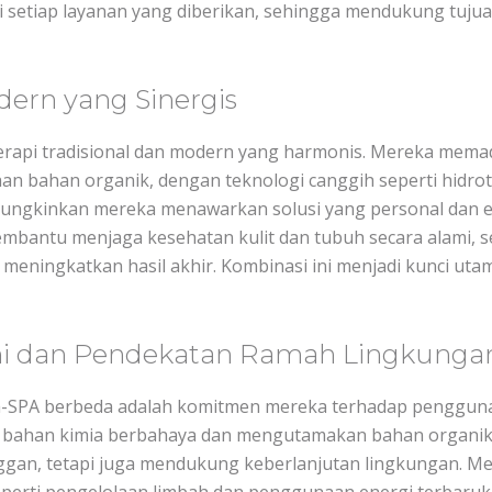
ari setiap layanan yang diberikan, sehingga mendukung tu
dern yang Sinergis
terapi tradisional dan modern yang harmonis. Mereka mema
aan bahan organik, dengan teknologi canggih seperti hidrot
mungkinkan mereka menawarkan solusi yang personal dan ef
bantu menjaga kesehatan kulit dan tubuh secara alami, 
ningkatkan hasil akhir. Kombinasi ini menjadi kunci uta
i dan Pendekatan Ramah Lingkunga
a-SPA berbeda adalah komitmen mereka terhadap pengguna
 bahan kimia berbahaya dan mengutamakan bahan organik y
nggan, tetapi juga mendukung keberlanjutan lingkungan. 