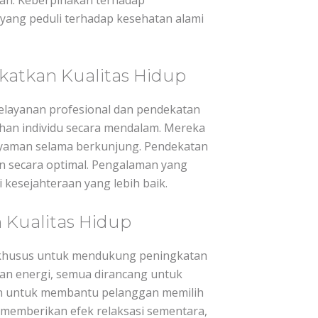
kan. Keberpihakan terhadap
yang peduli terhadap kesehatan alami
katkan Kualitas Hidup
pelayanan profesional dan pendekatan
uhan individu secara mendalam. Mereka
nyaman selama berkunjung. Pendekatan
n secara optimal. Pengalaman yang
kesejahteraan yang lebih baik.
Kualitas Hidup
 khusus untuk mendukung peningkatan
atan energi, semua dirancang untuk
an untuk membantu pelanggan memilih
 memberikan efek relaksasi sementara,