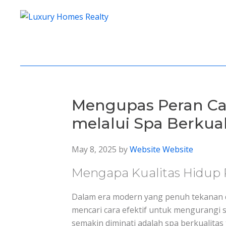
Skip
Skip
Skip
to
to
to
Luxury
A
primary
main
footer
Homes
Full-
navigation
content
Realty
Service
Real
Estate
Company
Mengupas Peran Ca
melalui Spa Berkual
May 8, 2025
by
Website Website
Mengapa Kualitas Hidup
Dalam era modern yang penuh tekanan da
mencari cara efektif untuk mengurangi 
semakin diminati adalah spa berkualita