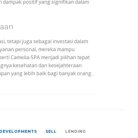
 dampak positif yang signifikan dalam
raan
, tetapi juga sebagai investasi dalam
elayanan personal, mereka mampu
erti Camelia-SPA menjadi pilihan tepat
ingnya kesehatan dan kesejahteraan
upan yang lebih baik bagi banyak orang.
DEVELOPMENTS
SELL
LENDING