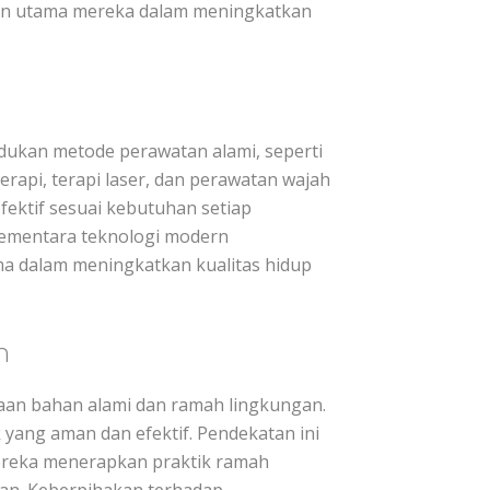
juan utama mereka dalam meningkatkan
dukan metode perawatan alami, seperti
erapi, terapi laser, dan perawatan wajah
ektif sesuai kebutuhan setiap
sementara teknologi modern
ma dalam meningkatkan kualitas hidup
n
an bahan alami dan ramah lingkungan.
ang aman dan efektif. Pendekatan ini
Mereka menerapkan praktik ramah