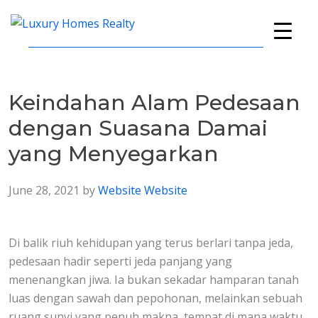
Skip
Skip
Skip
to
to
to
Luxury
A
primary
main
footer
Homes
Full-
navigation
content
Realty
Service
Keindahan Alam Pedesaan
Real
Estate
dengan Suasana Damai
Company
yang Menyegarkan
June 28, 2021
by
Website Website
Di balik riuh kehidupan yang terus berlari tanpa jeda,
pedesaan hadir seperti jeda panjang yang
menenangkan jiwa. Ia bukan sekadar hamparan tanah
luas dengan sawah dan pepohonan, melainkan sebuah
ruang sunyi yang penuh makna, tempat di mana waktu