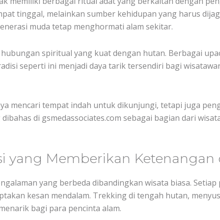
ak memiliki berbagai ritual adat yang berkaitan dengan p
pat tinggal, melainkan sumber kehidupan yang harus dijag
enerasi muda tetap menghormati alam sekitar.
i hubungan spiritual yang kuat dengan hutan. Berbagai upa
radisi seperti ini menjadi daya tarik tersendiri bagi wisata
ya mencari tempat indah untuk dikunjungi, tetapi juga pen
 dibahas di gsmedassociates.com sebagai bagian dari wisata
i yang Memberikan Ketenangan d
engalaman yang berbeda dibandingkan wisata biasa. Setiap
takan kesan mendalam. Trekking di tengah hutan, menyus
 menarik bagi para pencinta alam.