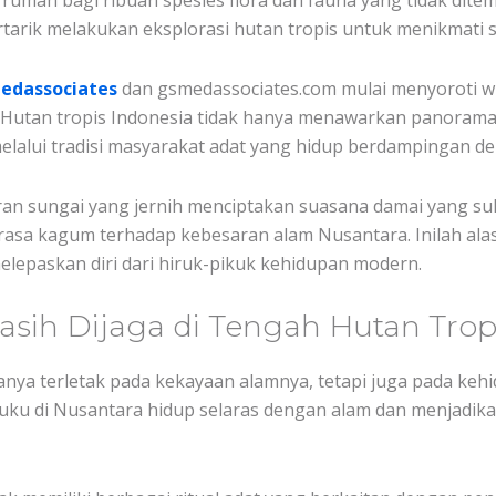
rumah bagi ribuan spesies flora dan fauna yang tidak dite
arik melakukan eksplorasi hutan tropis untuk menikmati s
edassociates
dan gsmedassociates.com mulai menyoroti wis
n. Hutan tropis Indonesia tidak hanya menawarkan panoram
lalui tradisi masyarakat adat yang hidup berdampingan de
liran sungai yang jernih menciptakan suasana damai yang sul
rasa kagum terhadap kebesaran alam Nusantara. Inilah al
elepaskan diri dari hiruk-pikuk kehidupan modern.
asih Dijaga di Tengah Hutan Trop
hanya terletak pada kekayaan alamnya, tetapi juga pada ke
suku di Nusantara hidup selaras dengan alam dan menjadika