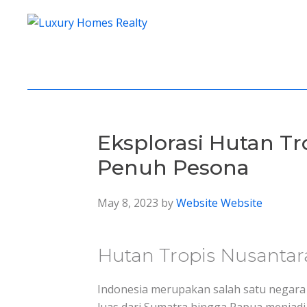
Skip
Skip
Skip
to
to
to
Luxury
A
primary
main
footer
Homes
Full-
navigation
content
Realty
Service
Real
Estate
Company
Eksplorasi Hutan Tr
Penuh Pesona
May 8, 2023
by
Website Website
Hutan Tropis Nusanta
Indonesia merupakan salah satu negara